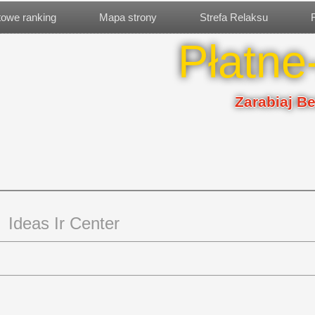
etowe ranking
Mapa strony
Strefa Relaksu
Płatne
Zarabiaj B
Ideas Ir Center