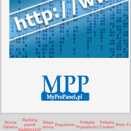
Ranking
Strona
Mapa
Polityka
Polityka
paneli
Regulamin
Rodo
F
Główna
strony
Prywatności
Cookies
badawczych