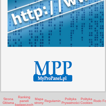
Ranking
Strona
Mapa
Polityka
Polityka
paneli
Regulamin
Rodo
F
Główna
strony
Prywatności
Cookies
badawczych