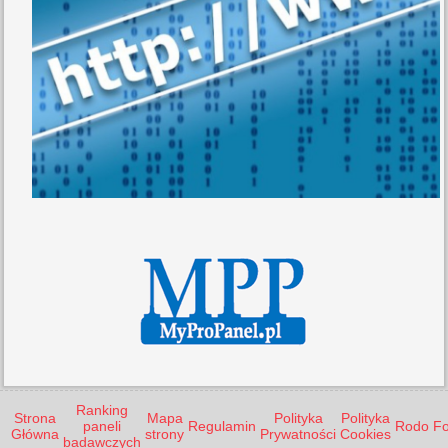
Ranking
Strona
Mapa
Polityka
Polityka
paneli
Regulamin
Rodo
F
Główna
strony
Prywatności
Cookies
badawczych