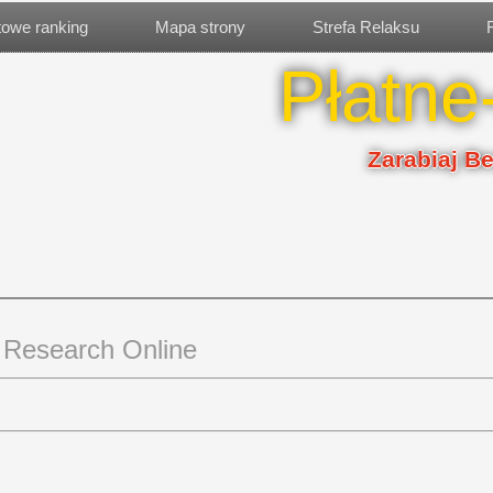
etowe ranking
Mapa strony
Strefa Relaksu
Płatne
Zarabiaj B
Research Online