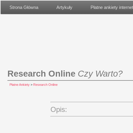
Strona Główna
Artykuły
Płatne ankiety intern
Research Online
Czy Warto?
Płatne Ankiety
>
Research Online
Opis: