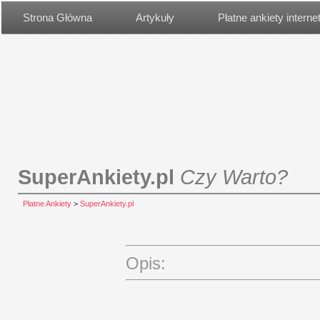
Strona Główna
Artykuły
Płatne ankiety intern
SuperAnkiety.pl
Czy Warto?
Płatne Ankiety
>
SuperAnkiety.pl
Opis: