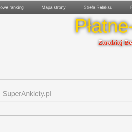
etowe ranking
Mapa strony
Strefa Relaksu
Płatne
Zarabiaj B
SuperAnkiety.pl