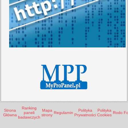
Ranking
Strona
Mapa
Polityka
Polityka
paneli
Regulamin
Rodo
F
Główna
strony
Prywatności
Cookies
badawczych