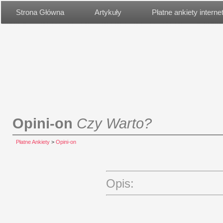
Strona Główna
Artykuły
Płatne ankiety intern
Opini-on
Czy Warto?
Płatne Ankiety
>
Opini-on
Opis: