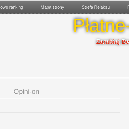
etowe ranking
Mapa strony
Strefa Relaksu
Płatne
Zarabiaj B
Opini-on